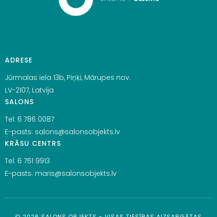
ADRESE
Jūrmalas iela 13b, Piņķi, Mārupes nov.
LV-2107, Latvija
SALONS
Tel:
6 786 0087
E-pasts:
salons@salonsobjekts.lv
KRĀSU CENTRS
Tel:
6 761 9913
E-pasts:
maris@salonsobjekts.lv
©
2026
SALONS OBJEKTS - VISAS TIESĪBAS AIZSARGĀTAS