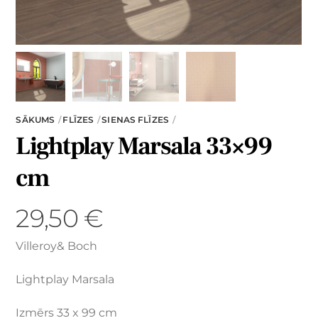
SĀKUMS
FLĪZES
SIENAS FLĪZES
Lightplay Marsala 33×99
cm
29,50
€
Villeroy& Boch
Lightplay Marsala
Izmērs 33 x 99 cm