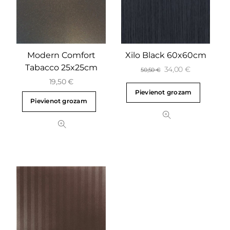
Modern Comfort
Xilo Black 60x60cm
Tabacco 25x25cm
34,00
€
50,50
€
19,50
€
Pievienot grozam
Pievienot grozam