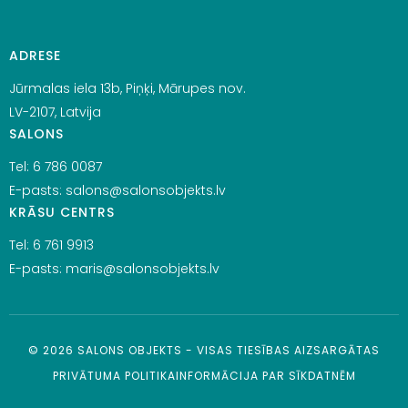
ADRESE
Jūrmalas iela 13b, Piņķi, Mārupes nov.
LV-2107, Latvija
SALONS
Tel:
6 786 0087
E-pasts:
salons@salonsobjekts.lv
KRĀSU CENTRS
Tel:
6 761 9913
E-pasts:
maris@salonsobjekts.lv
©
2026
SALONS OBJEKTS - VISAS TIESĪBAS AIZSARGĀTAS
PRIVĀTUMA POLITIKA
INFORMĀCIJA PAR SĪKDATNĒM