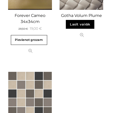
Forever Cameo
Gotha Volum Plume
34x34cm
Lasīt vairāk
19,00
€
28,50
€
Pievienot grozam