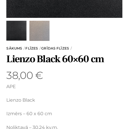
SĀKUMS
FLĪZES
GRĪDAS FLĪZES
Lienzo Black 60×60 cm
38,00
€
APE
Lienzo Black
Izmērs – 60 x 60 cm
Noliktavā – 30,24 kv.m.