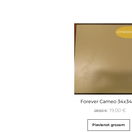
IZPĀRDO
Forever Cameo 34x3
19,00
€
28,50
€
Pievienot grozam