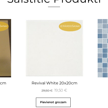
ŠANA!
IZPĀRDOŠANA!
4cm
Revival White 20x20cm
19,50
€
29,50
€
Pievienot grozam