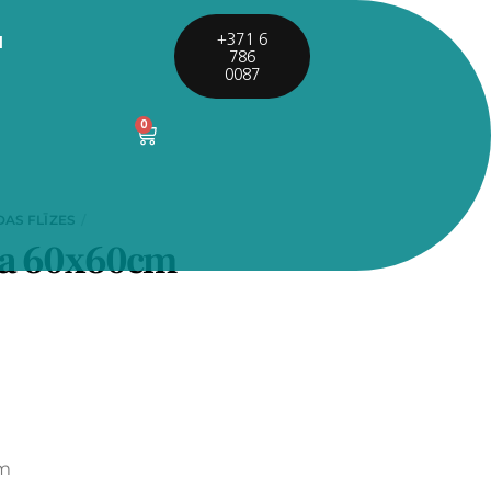
I
+371 6
786
0087
0
DAS FLĪZES
ha 60x60cm
cm