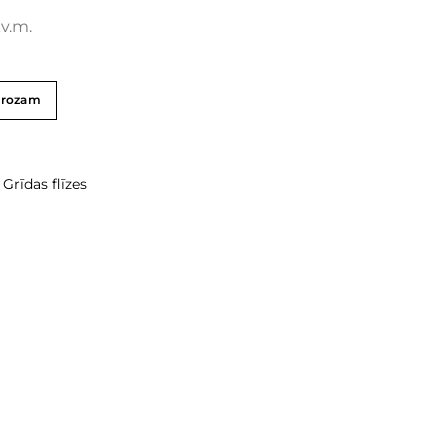
kv.m.
grozam
,
Grīdas flīzes