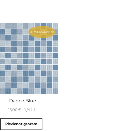
IZPĀRDOŠANA!
Dance Blue
4,50
€
15,00
€
Pievienot grozam