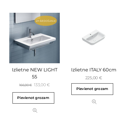
IZPĀRDOŠANA!
Izlietne NEW LIGHT
Izlietne ITALY 60cm
55
225,00
€
133,00
€
166,00
€
Pievienot grozam
Pievienot grozam