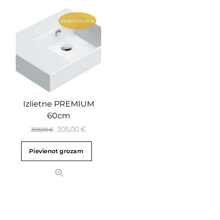
IZPĀRDOŠANA!
Izlietne PREMIUM
60cm
305,00
€
398,00
€
Pievienot grozam