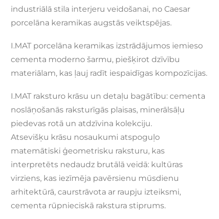
industriālā stila interjeru veidošanai, no Caesar
porcelāna keramikas augstās veiktspējas.
I.MAT porcelāna keramikas izstrādājumos iemieso
cementa moderno šarmu, piešķirot dzīvību
materiālam, kas ļauj radīt iespaidīgas kompozīcijas.
I.MAT raksturo krāsu un detaļu bagātību: cementa
noslāņošanās raksturīgās plaisas, minerālsāļu
piedevas rotā un atdzīvina kolekciju.
Atsevišķu krāsu nosaukumi atspoguļo
matemātiski ģeometrisku raksturu, kas
interpretēts nedaudz brutālā veidā: kultūras
virziens, kas iezīmēja pavērsienu mūsdienu
arhitektūrā, caurstrāvota ar raupju izteiksmi,
cementa rūpnieciskā rakstura stiprums.