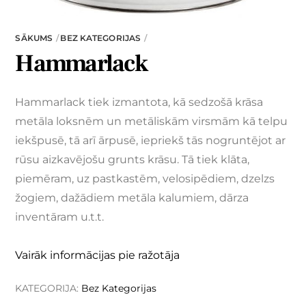
SĀKUMS
BEZ KATEGORIJAS
Hammarlack
Hammarlack tiek izmantota, kā sedzošā krāsa
metāla loksnēm un metāliskām virsmām kā telpu
iekšpusē, tā arī ārpusē, iepriekš tās nogruntējot ar
rūsu aizkavējošu grunts krāsu. Tā tiek klāta,
piemēram, uz pastkastēm, velosipēdiem, dzelzs
žogiem, dažādiem metāla kalumiem, dārza
inventāram u.t.t.
Vairāk informācijas pie ražotāja
KATEGORIJA:
Bez Kategorijas