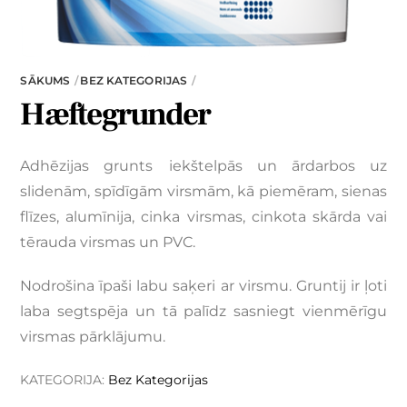
SĀKUMS
BEZ KATEGORIJAS
Hæftegrunder
Adhēzijas grunts
iekštelpās un ārdarbos uz
slidenām, spīdīgām virsmām, kā piemēram, sienas
flīzes, alumīnija, cinka virsmas, cinkota skārda vai
tērauda virsmas un PVC.
Nodrošina īpaši labu saķeri ar virsmu. Gruntij ir ļoti
laba segtspēja un tā palīdz sasniegt vienmērīgu
virsmas pārklājumu.
KATEGORIJA:
Bez Kategorijas