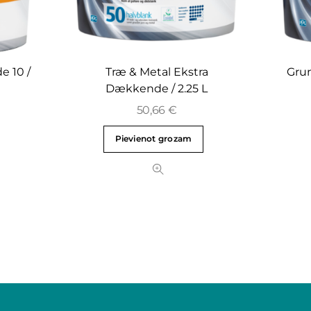
 10 /
Træ & Metal Ekstra
Grun
Dækkende / 2.25 L
50,66
€
Pievienot grozam