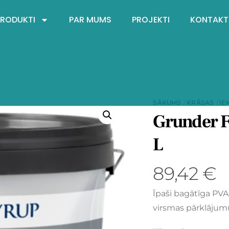
PRODUKTI
PAR MUMS
PROJEKTI
KONTAKT
SĀKUMS
KRĀSAS
IE
Grunder F
L
89,42
€
Īpaši bagātīga PVA
virsmas pārklājumu