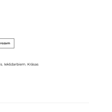
grozam
is
,
Iekšdarbiem
,
Krāsas