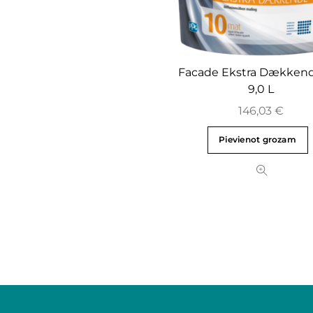
Facade Ekstra Dækkende
9,0 L
146,03
€
Pievienot grozam