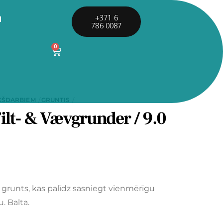
I
+371 6
786 0087
0
KŠDARBIEM
GRUNTIS
ilt- & Vævgrunder / 9.0
 grunts, kas palīdz sasniegt vienmērīgu
. Balta.