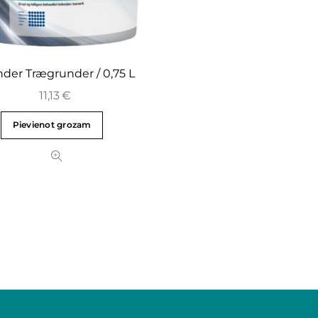
der Trægrunder / 0,75 L
11,13
€
Pievienot grozam