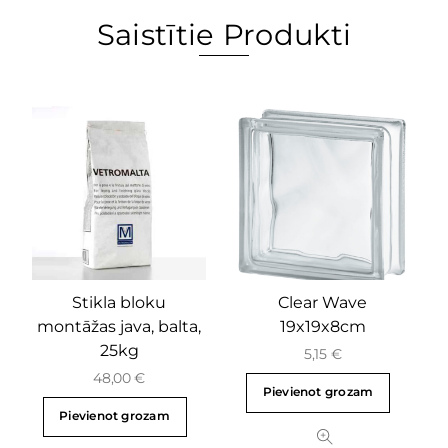
Saistītie Produkti
Stikla bloku
Clear Wave
montāžas java, balta,
19x19x8cm
25kg
5,15
€
48,00
€
Pievienot grozam
Pievienot grozam