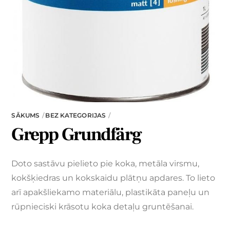
SĀKUMS
BEZ KATEGORIJAS
Grepp Grundfärg
Doto sastāvu pielieto pie koka, metāla virsmu,
kokšķiedras un kokskaidu plātņu apdares. To lieto
arī apakšliekamo materiālu, plastikāta paneļu un
rūpnieciski krāsotu koka detaļu gruntēšanai.