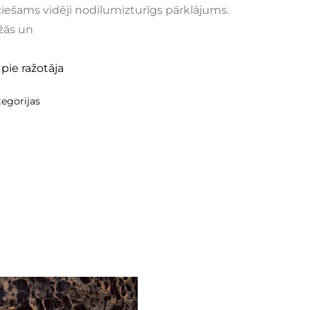
eciešams vidēji nodilumizturīgs pārklājums.
žās un
 pie ražotāja
egorijas