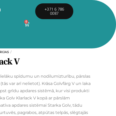
I
+371 6 786
0087
0
RIJAS
lack V
i lielāku spīdumu un nodilumizturību, pārslas
(tās var arī nelietot). Krāsa Golvfärg V un laka
ilpst grīdu apdares sistēmā, kur visi produkti
Laka Golv Klarlack V kopā ar pārslām
rnatīva apdares sistēmai Starka Golv, tādu
urtuvēs, pagrabos, atpūtas telpās, slēgtajās