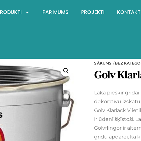
PRODUKTI
PAR MUMS
PROJEKTI
KONTAKT
SĀKUMS
BEZ KATEGO
Golv Klar
Laka piešķir grīda
dekoratīvu izskatu 
Golv Klarlack V iet
ir ūdenī šķīstoši. 
Golvflingor ir alte
grīdu apdarei, kā k