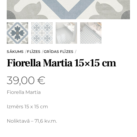
SĀKUMS
FLĪZES
GRĪDAS FLĪZES
Fiorella Martia 15×15 cm
39,00
€
Fiorella Martia
Izmērs 15 x 15 cm
Noliktavā – 71,6 kv.m.