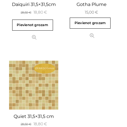
Daiquiri 31,5×31,5cm
Gotha Plume
18,80
€
15,00
€
28,50
€
Pievienot grozam
Pievienot grozam
IZPĀRDOŠANA!
Quiet 31,5×31,5 cm
18,80
€
28,50
€