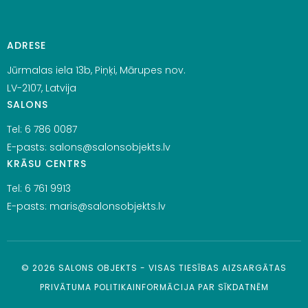
ADRESE
Jūrmalas iela 13b, Piņķi, Mārupes nov.
LV-2107, Latvija
SALONS
Tel:
6 786 0087
E-pasts:
salons@salonsobjekts.lv
KRĀSU CENTRS
Tel:
6 761 9913
E-pasts:
maris@salonsobjekts.lv
©
2026
SALONS OBJEKTS - VISAS TIESĪBAS AIZSARGĀTAS
PRIVĀTUMA POLITIKA
INFORMĀCIJA PAR SĪKDATNĒM