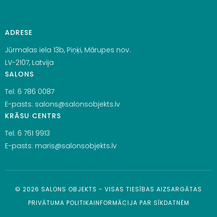
ADRESE
Jūrmalas iela 13b, Piņķi, Mārupes nov.
LV-2107, Latvija
SALONS
Tel:
6 786 0087
E-pasts:
salons@salonsobjekts.lv
KRĀSU CENTRS
Tel:
6 761 9913
E-pasts:
maris@salonsobjekts.lv
©
2026
SALONS OBJEKTS - VISAS TIESĪBAS AIZSARGĀTAS
PRIVĀTUMA POLITIKA
INFORMĀCIJA PAR SĪKDATNĒM