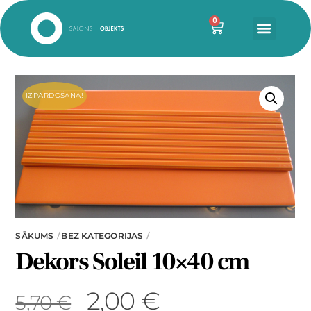
0
IZPĀRDOŠANA!
SĀKUMS
BEZ KATEGORIJAS
Dekors Soleil 10×40 cm
2,00
€
5,70
€