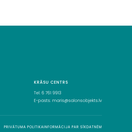
KRĀSU CENTRS
Tel:
6 761 9913
E-pasts:
maris@salonsobjekts.lv
PRIVĀTUMA POLITIKA
INFORMĀCIJA PAR SĪKDATNĒM