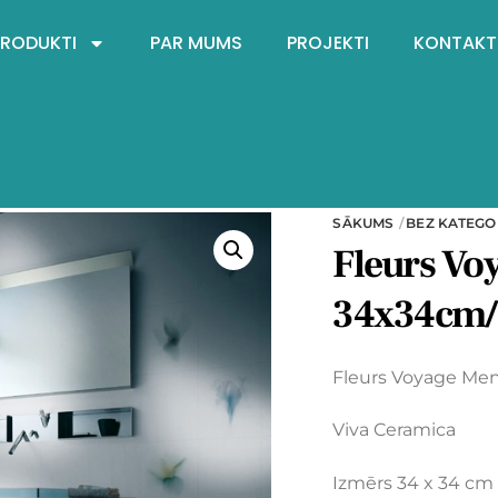
PRODUKTI
PAR MUMS
PROJEKTI
KONTAKT
SĀKUMS
BEZ KATEGO
Fleurs Vo
34x34cm/
Fleurs Voyage Men
Viva Ceramica
Izmērs 34 x 34 cm