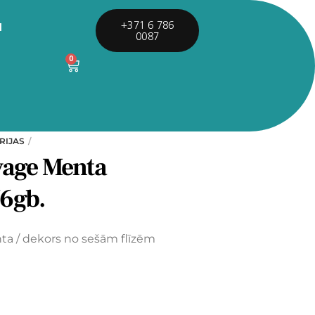
I
+371 6 786
0087
0
RIJAS
yage Menta
6gb.
ta / dekors no sešām flīzēm