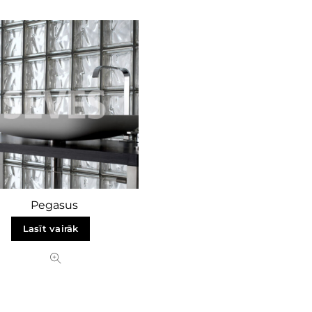
Pegasus
Lasīt vairāk