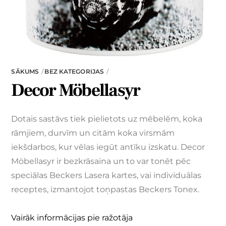
SĀKUMS
BEZ KATEGORIJAS
Decor Möbellasyr
Dotais sastāvs tiek pielietots uz mēbelēm, koka
rāmjiem, durvīm un citām koka virsmām
iekšdarbos, kur vēlas iegūt antīku izskatu. Decor
Möbellasyr ir bezkrāsaina un to var tonēt pēc
speciālas Beckers Lasera kartes, vai individuālas
receptes, izmantojot toņpastas Beckers Tonex.
Vairāk informācijas pie ražotāja