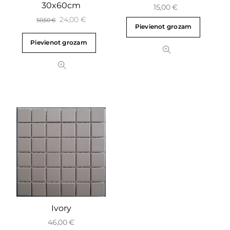
30x60cm
15,00
€
24,00
€
50,50
€
Pievienot grozam
Pievienot grozam
Ivory
46,00
€