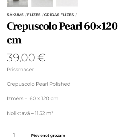
SĀKUMS
FLĪZES
GRĪDAS FLĪZES
Crepuscolo Pearl 60×120
cm
39,00
€
Prissmacer
Crepuscolo Pearl Polished
Izmērs – 60 x 120 cm
Noliktavā – 11,52 m²
Pievienot grozam