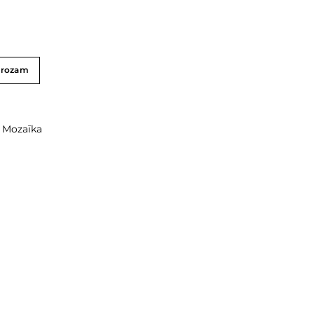
grozam
,
Mozaīka