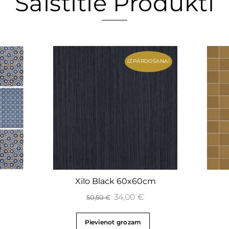
Saistītie Produkti
IZPĀRDOŠANA!
Xilo Black 60x60cm
34,00
€
50,50
€
Pievienot grozam