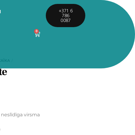
I
+371 6
786
0087
0
AĪKA
te
 neslīdīga virsma
m