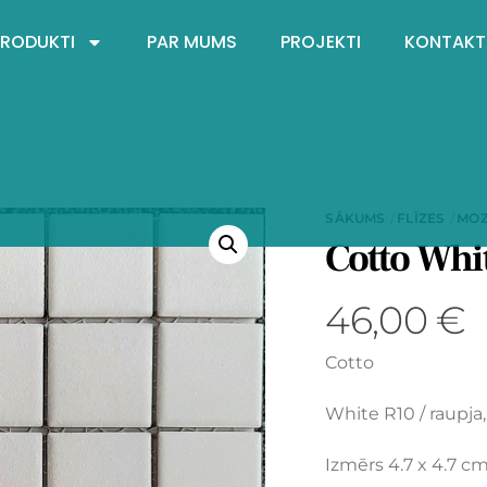
PRODUKTI
PAR MUMS
PROJEKTI
KONTAKT
SĀKUMS
FLĪZES
MOZ
Cotto Whi
46,00
€
Cotto
White R10 / raupja,
Izmērs 4.7 x 4.7 c