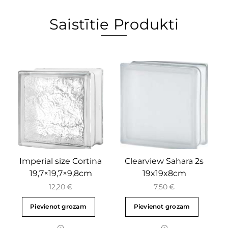
Saistītie Produkti
Imperial size Cortina
Clearview Sahara 2s
19,7×19,7×9,8cm
19x19x8cm
12,20
€
7,50
€
Pievienot grozam
Pievienot grozam