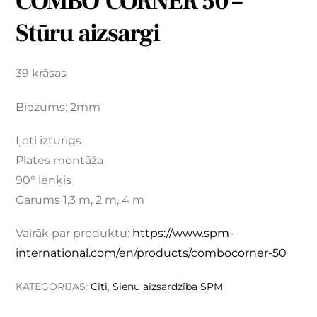
COMBO’CORNER 50 –
Stūru aizsargi
39 krāsas
Biezums: 2mm
Ļoti izturīgs
Plates montāža
90° leņķis
Garums 1,3 m, 2 m, 4 m
Vairāk par produktu:
https://www.spm-
international.com/en/products/combocorner-50
KATEGORIJAS:
Citi
,
Sienu aizsardzība SPM