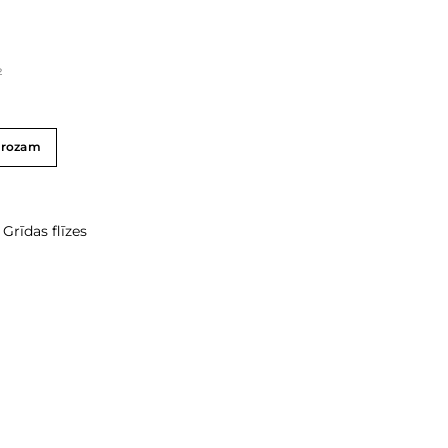
²
grozam
,
Grīdas flīzes