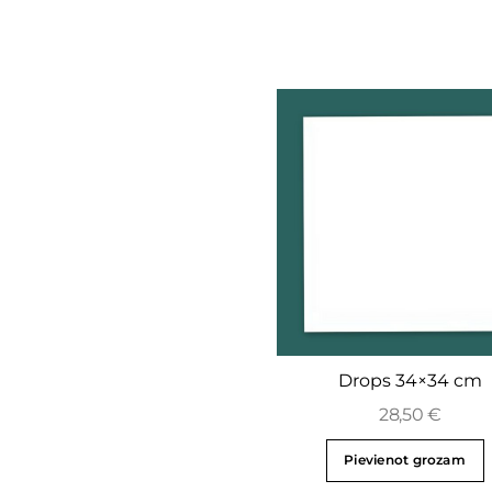
Drops 34×34 cm
28,50
€
Pievienot grozam