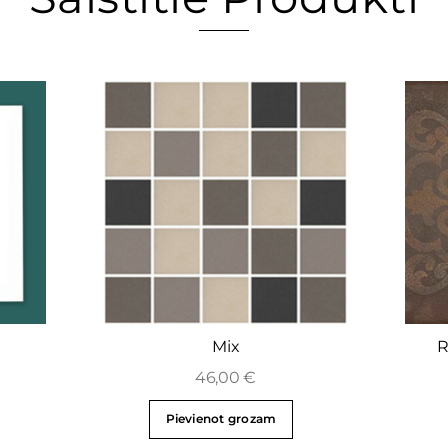
Mix
R
46,00
€
Pievienot grozam