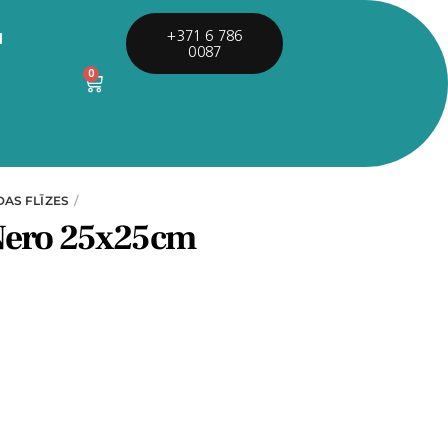
I
+371 6 786
0087
0
DAS FLĪZES
Nero 25x25cm