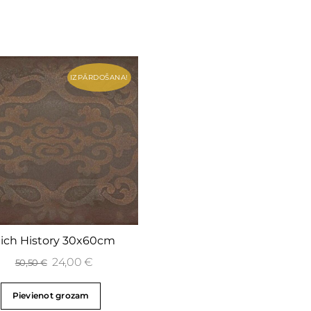
IZPĀRDOŠANA!
ich History 30x60cm
24,00
€
50,50
€
Pievienot grozam