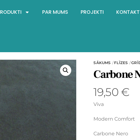
PRODUKTI
PAR MUMS
PROJEKTI
KONTAKT
SĀKUMS
FLĪZES
GRĪ
Carbone 
19,50
€
Viva
Modern Comfort
Carbone Nero