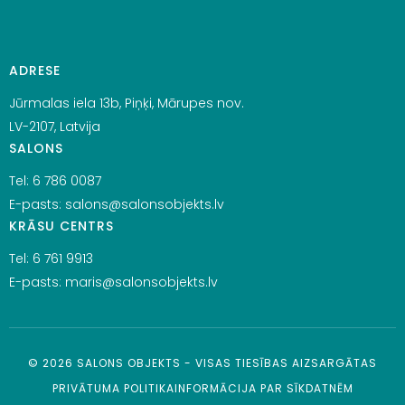
ADRESE
Jūrmalas iela 13b, Piņķi, Mārupes nov.
LV-2107, Latvija
SALONS
Tel:
6 786 0087
E-pasts:
salons@salonsobjekts.lv
KRĀSU CENTRS
Tel:
6 761 9913
E-pasts:
maris@salonsobjekts.lv
©
2026
SALONS OBJEKTS - VISAS TIESĪBAS AIZSARGĀTAS
PRIVĀTUMA POLITIKA
INFORMĀCIJA PAR SĪKDATNĒM