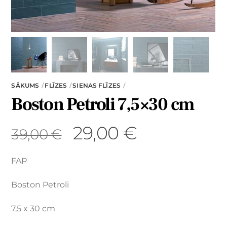
SĀKUMS
FLĪZES
SIENAS FLĪZES
Boston Petroli 7,5×30 cm
29,00
€
39,00
€
FAP
Boston Petroli
7,5 x 30 cm