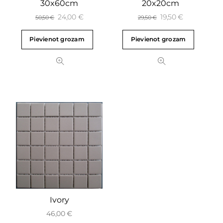
30x60cm
20x20cm
24,00
€
19,50
€
50,50
€
29,50
€
Pievienot grozam
Pievienot grozam
Ivory
46,00
€