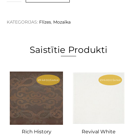
KATEGORIJAS:
Flīzes
,
Mozaīka
Saistītie Produkti
IZPĀRDOŠANA!
IZPĀRDOŠANA!
Rich History
Revival White