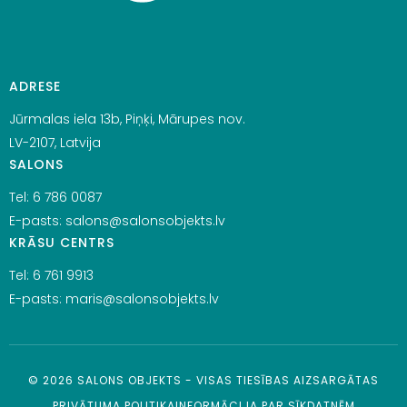
ADRESE
Jūrmalas iela 13b, Piņķi, Mārupes nov.
LV-2107, Latvija
SALONS
Tel:
6 786 0087
E-pasts:
salons@salonsobjekts.lv
KRĀSU CENTRS
Tel:
6 761 9913
E-pasts:
maris@salonsobjekts.lv
©
2026
SALONS OBJEKTS - VISAS TIESĪBAS AIZSARGĀTAS
PRIVĀTUMA POLITIKA
INFORMĀCIJA PAR SĪKDATNĒM