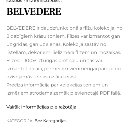
SĀKUMS
BEZ KATEGORIJAS
BELVEDERE
BELVEDERE ir daudzfunkcionāla flīžu kolekcija, no
8 dabīgiem krāsu toņiem. Flīzes var izmantot gan
uz grīdas, gan uz sienas. Kolekcija sastāv no
listellām, dekoriem, lielizmēra flīzēm un mozaīkas.
Flīzes ir 100% izturīgas pret salu un tās var
izmantot arī ārā, piemēram vienmērīgai pārejai no
dzīvojamās telpas uz āra terasi.
Precīza informācija par kolekcijas toņiem un
izmēriem atrodama zemāk pievienotajā PDF failā.
Vairāk informācijas pie ražotāja
KATEGORIJA:
Bez Kategorijas