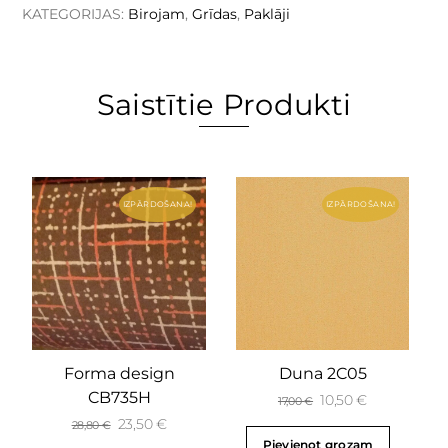
KATEGORIJAS:
Birojam
,
Grīdas
,
Paklāji
Saistītie Produkti
IZPĀRDOŠANA!
IZPĀRDOŠANA!
Forma design
Duna 2C05
CB735H
10,50
€
17,00
€
23,50
€
28,80
€
Pievienot grozam